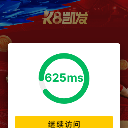
625ms